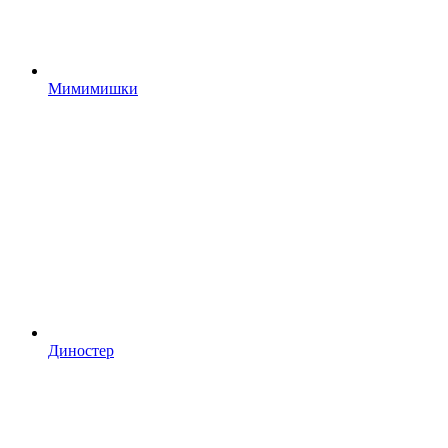
Мимимишки
Диностер