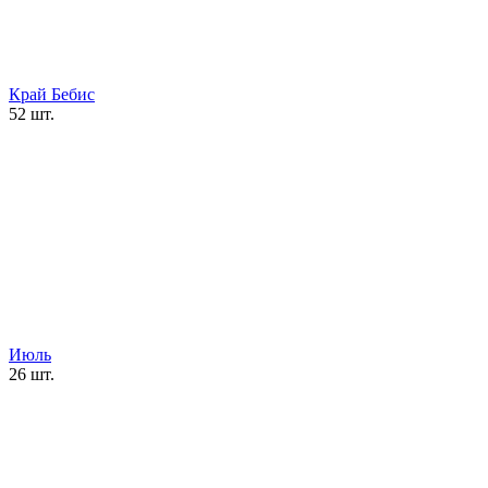
Край Бебис
52 шт.
Июль
26 шт.