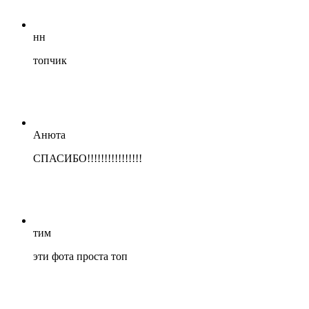
нн
топчик
Анюта
СПАСИБО!!!!!!!!!!!!!!!!
тим
эти фота проста топ