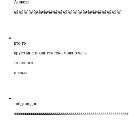
Анжела
😁😁😁😁😁😁😁😁😁😁😁😁😁😁😁😁😁😁😁😁😁😁
кто то
круто мне нравится тока можно чего
то нового
правда
тлбдтоюдпог
ааааааааааааааааааааааааааааааааааааааааааааааааааа