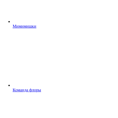
Мимимишки
Команда флоры