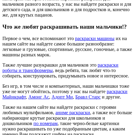
мальчиков разного возраста, у нас вы найдете раскраски и для
детского сада, и для школьников и для подростков и, конечно
же, для крутых пацанов.
Что же любят раскрашивать наши мальчики!?
Первое о чем, все вспоминают это
раскраски машины
их на
нашем сайте вы найдете самое большое разнообразие:
легковые и грузовые, спортивные, русские, гоночные, а также
машины разных марок.
Также лучшие разукрашки для мальчиков это
раскраски
роботы и трансформеры
, ведь ребята, так любят что-то
собирать, конструировать, придумывать новое и интересное.
Без игр, в том числе и компьютерных, наши мальчишки тоже
уже не могут обойтись, поэтому у нас вы найдете
раскраски
Майнкрафт
,
Амонг Ас
,
Адопт Ми
,
Бравл Старс
и другие.
Также на нашем сайте вы найдете раскраски с героями
любимых мультфильмов,
аниме раскраски
, а также все больше
набирающие крутые раскраски для школьников и
дошкольников
по номерам
, такие черно-белые картинки
нужно раскрашивать по уже подобранным цветам, а каким
именно Вам подскажут цифры на раскраске.