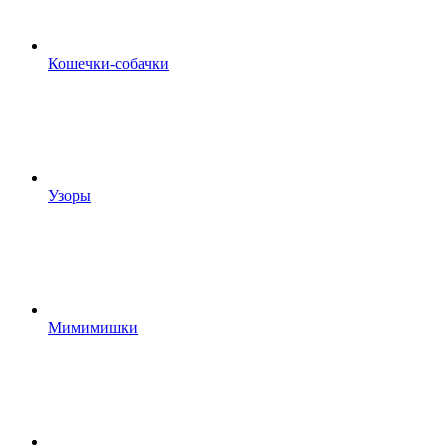
Кошечки-собачки
Узоры
Мимимишки