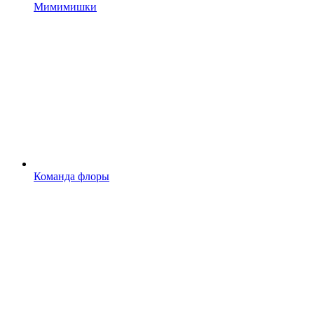
Мимимишки
Команда флоры