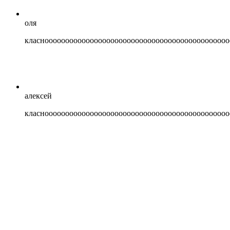
оля
класнооооооооооооооооооооооооооооооооооооооооооооо
алексей
класнооооооооооооооооооооооооооооооооооооооооооооо