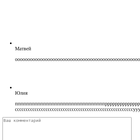
Матвей
оооооооооооооооооооооооооооооооооооооооооооооооооо
Юлия
ппппппппппппппппппппппппппппппппрррррррррррррррррр
ссссссссссссссссссссссссссссссссссссссссссссссссссс