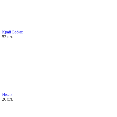
Край Бебис
52 шт.
Июль
26 шт.