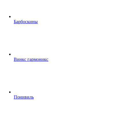
Барбоскины
Винкс гармоникс
Понивиль