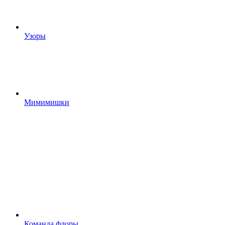
Узоры
Мимимишки
Команда флоры