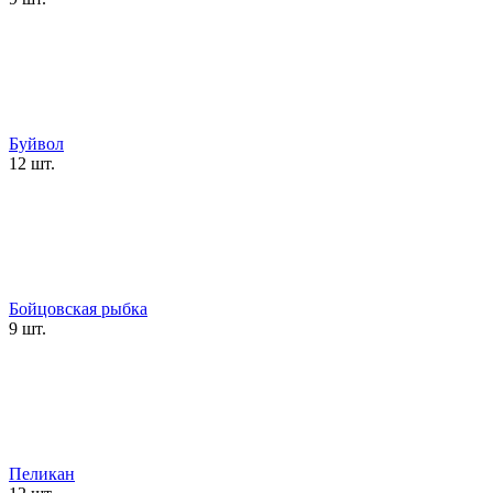
Буйвол
12 шт.
Бойцовская рыбка
9 шт.
Пеликан