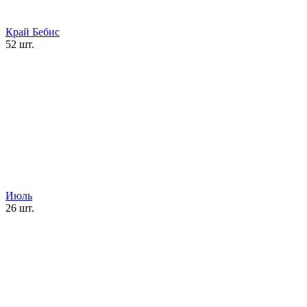
Край Бебис
52 шт.
Июль
26 шт.