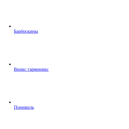
Барбоскины
Винкс гармоникс
Понивиль