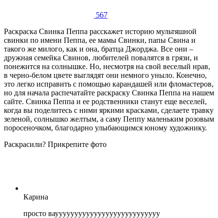
567
Раскраска Свинка Пеппа расскажет историю мультяшной
свинки по имени Пеппа, ее мамы Свинки, папы Свина и
такого же милого, как и она, братца Джорджа. Все они –
дружная семейка Свинов, любителей повалятся в грязи, и
понежится на солнышке. Но, несмотря на свой веселый нрав,
в черно-белом цвете выглядят они немного уныло. Конечно,
это легко исправить с помощью карандашей или фломастеров,
но для начала распечатайте раскраску Свинка Пеппа на нашем
сайте. Свинка Пеппа и ее родственники станут еще веселей,
когда вы поделитесь с ними яркими красками, сделаете травку
зеленой, солнышко желтым, а саму Пеппу маленьким розовым
поросеночком, благодарно улыбающимся юному художнику.
Раскрасили? Прикрепите фото
Карина
просто ваууууууууууууууууууууууууууу