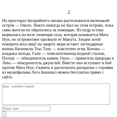
3
На просторах бескрайнего океана расположился маленький
остров — Окото. Никто никогда не был на этом острове, пока
сами жители не обратились за помощью. Из недр остова
вырвалась на воле зловещая сила, которая называется Мата
Нуи, но островитяне прозвали ее Макута. Злодеи хотят
покорить весь мир! на защиту мира встают легендарные
воины Биониклы Тоа: Таху — властелин огня, Копака —
владыка холода, Гали — повелительница водной стихии,
Потаху — объединитель камня, Онуа — правитель природы и
Лева — объединитель джунглей. Вместе они вступают в бой
против Мата Нуи. Скачать и распечатать раскраски с героями
из мультфильма Лего Бионикл можно бесплатно прямо с
сайта.