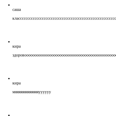
саша
классссссссссссссссссссссссссссссссссссссссссссссссссссс
кира
здоровоооооооооооооооооооооооооооооооооооооооооооо
кира
мяяяяяяяяяяяяяуууууу