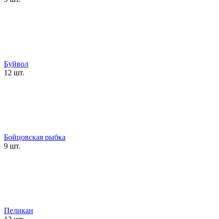
Буйвол
12 шт.
Бойцовская рыбка
9 шт.
Пеликан