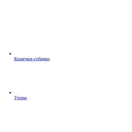
Кошечки-собачки
Узоры