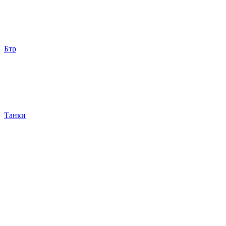
Бтр
Танки