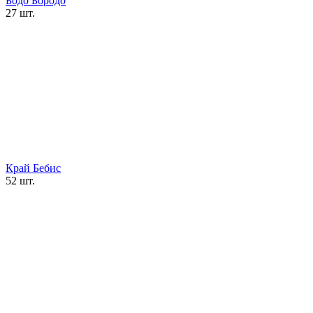
Бодо Бородо
27 шт.
Край Бебис
52 шт.