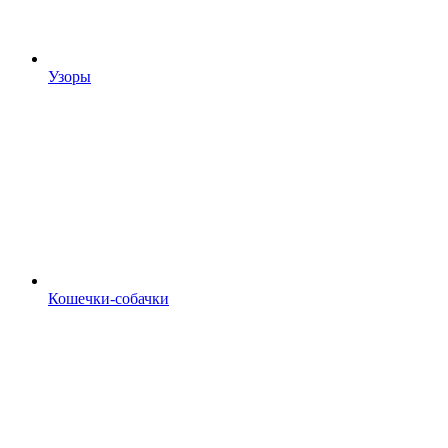
Узоры
Кошечки-собачки