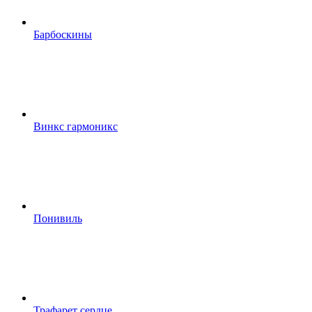
Барбоскины
Винкс гармоникс
Понивиль
Трафарет сердце