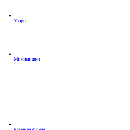
Узоры
Мимимишки
Команда флоры