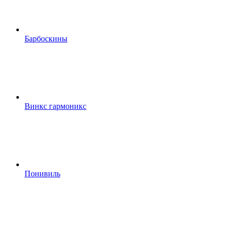
Барбоскины
Винкс гармоникс
Понивиль