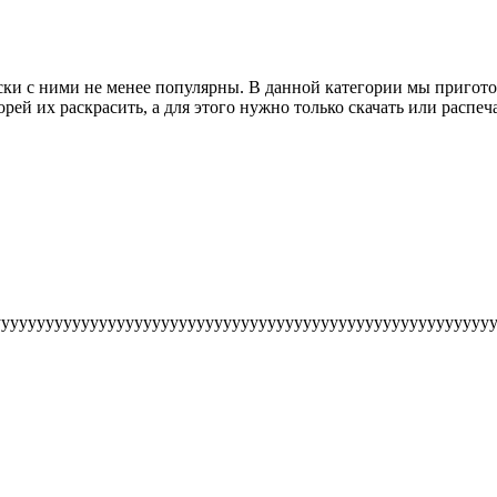
аски с ними не менее популярны. В данной категории мы приго
орей их раскрасить, а для этого нужно только скачать или расп
уууууууууууууууууууууууууууууууууууууууууууууууууууууууу