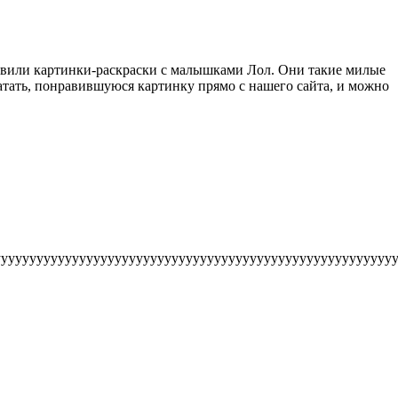
товили картинки-раскраски с малышками Лол. Они такие милые
ечатать, понравившуюся картинку прямо с нашего сайта, и можно
уууууууууууууууууууууууууууууууууууууууууууууууууууууууу