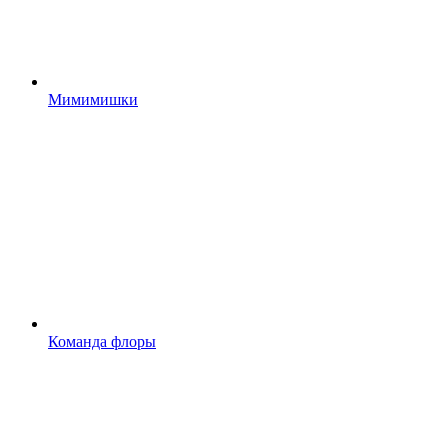
Мимимишки
Команда флоры