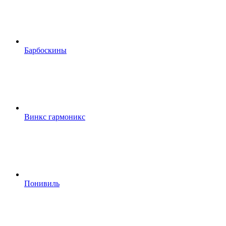
Барбоскины
Винкс гармоникс
Понивиль