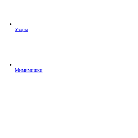
Узоры
Мимимишки