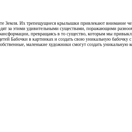
ете Земля. Их трепещущиеся крылышки привлекают внимание чело
ледят за этими удивительными существами, поражающими разноо
трансформации, превращаясь в то существо, которым мы привыкл
я детей Бабочки в картинках и создать свою уникальную бабочку
собственные, маленькие художники смогут создать уникальную к