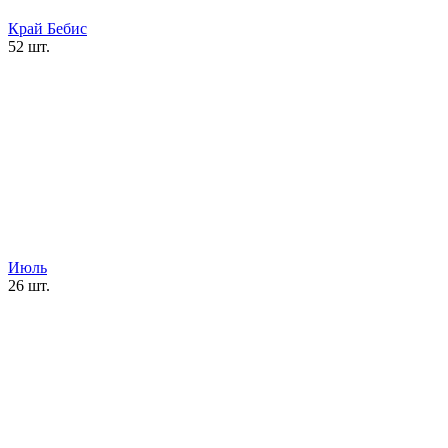
Край Бебис
52 шт.
Июль
26 шт.