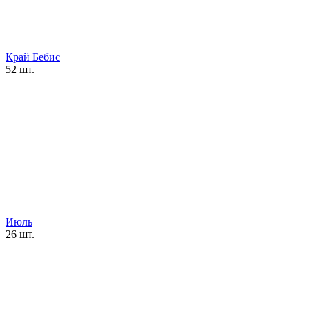
Край Бебис
52 шт.
Июль
26 шт.