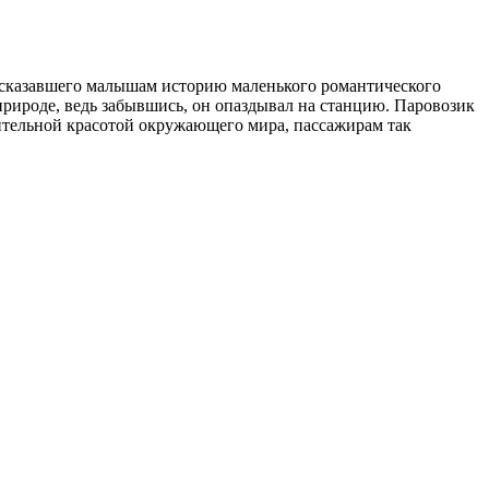
ссказавшего малышам историю маленького романтического
природе, ведь забывшись, он опаздывал на станцию. Паровозик
вительной красотой окружающего мира, пассажирам так