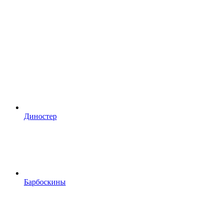
Диностер
Барбоскины