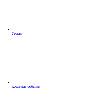
Узоры
Кошечки-собачки