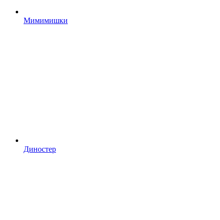
Мимимишки
Диностер