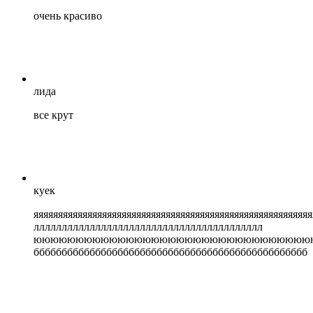
очень красиво
лида
все крут
куек
яяяяяяяяяяяяяяяяяяяяяяяяяяяяяяяяяяяяяяяяяяяяяяяяяяяяяяяяя
ллллллллллллллллллллллллллллллллллллллллл
ююююююююююююююююююююююююююююююююю
ббббббббббббббббббббббббббббббббббббббббббббббббб