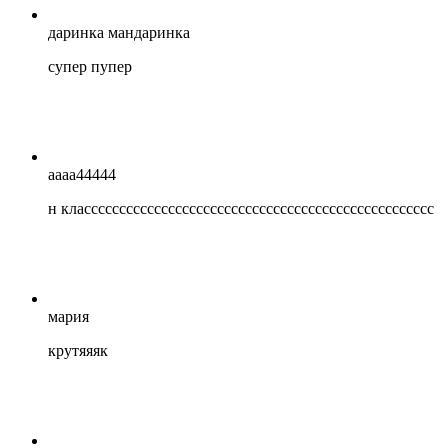
даринка мандаринка
супер пупер
аааа44444
н класссссссссссссссссссссссссссссссссссссссссссссссссс
мария
крутяяяк