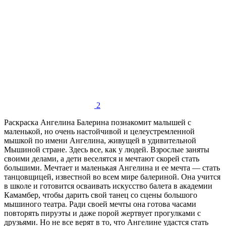
2
Раскраска Ангелина Балерина познакомит малышей с
маленькой, но очень настойчивой и целеустремленной
мышкой по имени Ангелина, живущей в удивительной
Мышиной стране. Здесь все, как у людей. Взрослые заняты
своими делами, а дети веселятся и мечтают скорей стать
большими. Мечтает и маленькая Ангелина и ее мечта — стать
танцовщицей, известной во всем мире балериной. Она учится
в школе и готовится осваивать искусство балета в академии
Камамбер, чтобы дарить свой танец со сцены большого
мышиного театра. Ради своей мечты она готова часами
повторять пируэты и даже порой жертвует прогулками с
друзьями. Но не все верят в то, что Ангелине удастся стать