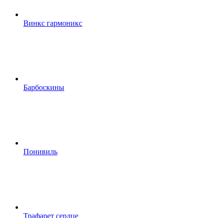
Винкс гармоникс
Барбоскины
Понивиль
Трафарет сердце