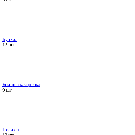
Буйвол
12 шт.
Бойцовская рыбка
9 шт.
Пеликан