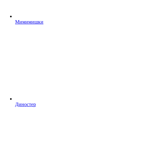
Мимимишки
Диностер