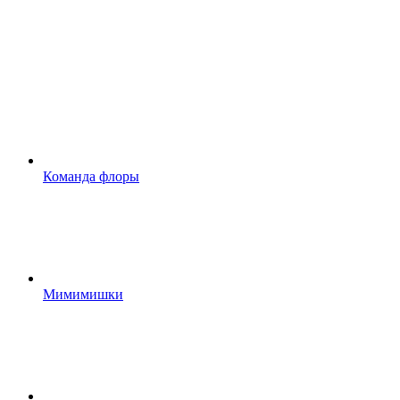
Команда флоры
Мимимишки