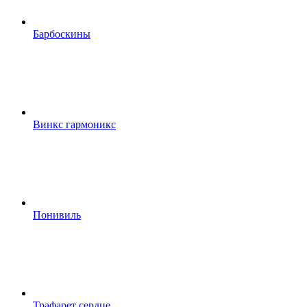
Барбоскины
Винкс гармоникс
Понивиль
Трафарет сердце